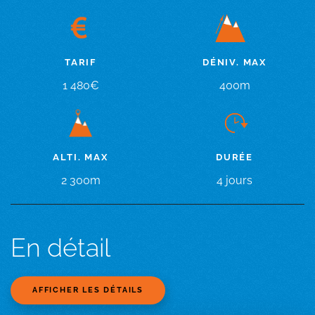
DÉNIV. MAX
TARIF
400m
1 480€
DURÉE
ALTI. MAX
4 jours
2 300m
En détail
AFFICHER LES DÉTAILS