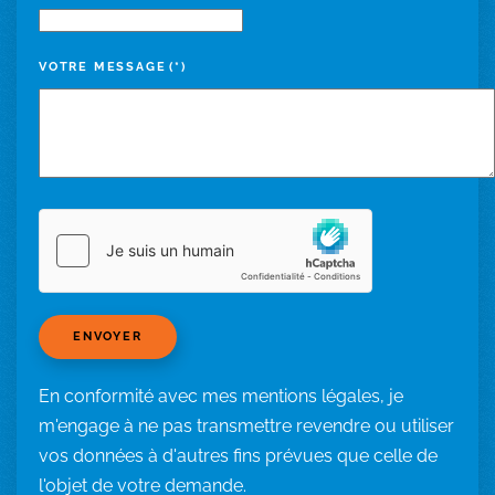
VOTRE MESSAGE
(*)
ENVOYER
En conformité avec mes mentions légales, je
m'engage à ne pas transmettre revendre ou utiliser
vos données à d'autres fins prévues que celle de
l'objet de votre demande.