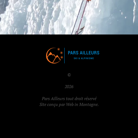
©
2026
Pars Ailleurs tout droit réservé
Site conçu par
Web in Montagne
.
JE SUIS AUSSI FORMATEUR :
Alpivia Formation Briançon